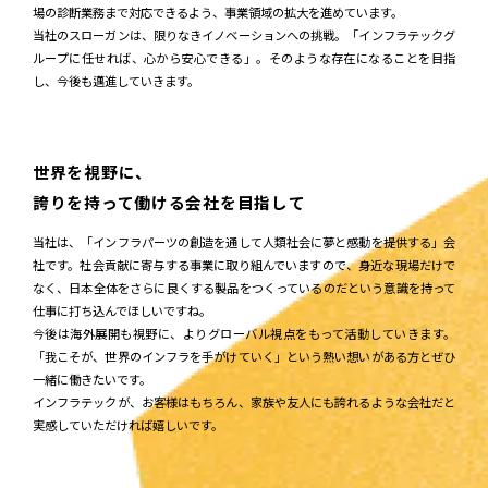
場の診断業務まで対応できるよう、事業領域の拡大を進めています。
05.技術営業職
A.G.
2020年新卒入社
当社のスローガンは、限りなきイノベーションへの挑戦。「インフラテックグ
ループに任せれば、心から安心できる」。そのような存在になることを目指
し、今後も邁進していきます。
職種紹介
世界を視野に、
キャリアステップ
誇りを持って働ける会社を目指して
当社は、「インフラパーツの創造を通して人類社会に夢と感動を提供する」会
社です。社会貢献に寄与する事業に取り組んでいますので、身近な現場だけで
人材育成
なく、日本全体をさらに良くする製品をつくっているのだという意識を持って
仕事に打ち込んでほしいですね。
福利厚生
今後は海外展開も視野に、よりグローバル視点をもって活動していきます。
「我こそが、世界のインフラを手がけていく」という熱い想いがある方とぜひ
一緒に働きたいです。
インフラテックが、お客様はもちろん、家族や友人にも誇れるような会社だと
募集要項
実感していただければ嬉しいです。
よくある質問