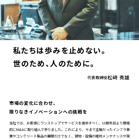
インフラテックの事業
データで知るインフラテック
私たちは歩みを止めない。
世のため、人のために。
01.ゼロセメント開発の秘話
02.チーム力で、大型現場に挑む
松﨑 秀雄
代表取締役
01.設計・開発職
A.M.
2014年新卒入社
市場の変化に合わせ、
限りなきイノベーションへの挑戦を
02.工場管理職
M.N.
2019年新卒入社
当社では、お客様にワンストップでサービスを提供すべく、10数年前より積極
03.施工管理職
K.H.
2017年中途入社
的にM&Aに取り組んで参りました。これにより、今まで主軸だったインフラ事
04.営業職
H.T.
2019年新卒入社
業やコンクリート製品の展開だけでなく、建物・設備の維持メンテナンスや現