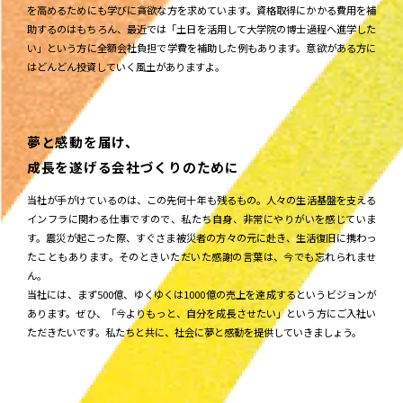
を高めるためにも学びに貪欲な方を求めています。資格取得にかかる費用を補
助するのはもちろん、最近では「土日を活用して大学院の博士過程へ進学した
い」という方に全額会社負担で学費を補助した例もあります。意欲がある方に
はどんどん投資していく風土がありますよ。
夢と感動を届け、
成長を遂げる会社づくりのために
当社が手がけているのは、この先何十年も残るもの。人々の生活基盤を支える
インフラに関わる仕事ですので、私たち自身、非常にやりがいを感じていま
す。震災が起こった際、すぐさま被災者の方々の元に赴き、生活復旧に携わっ
たこともあります。そのときいただいた感謝の言葉は、今でも忘れられませ
ん。
​​当社には、まず500億、ゆくゆくは1000億の売上を達成するというビジョンが
あります。ぜひ、「今よりもっと、自分を成長させたい」という方にご入社い
ただきたいです。私たちと共に、社会に夢と感動を提供していきましょう。