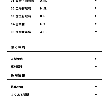
01.設計・開発職
A.M.
02.工場管理職
M.N.
03.施工管理職
K.H.
04.営業職
H.T.
05.技術営業職
A.G.
働く環境
人材育成
福利厚生
採用情報
募集要項
よくある質問